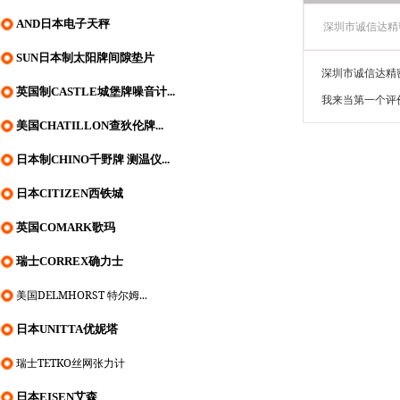
AND日本电子天秤
深圳市诚信达精
SUN日本制太阳牌间隙垫片
深圳市诚信达精
英国制CASTLE城堡牌噪音计...
我来当第一个评
美国CHATILLON查狄伦牌...
日本制CHINO千野牌 测温仪...
日本CITIZEN西铁城
英国COMARK歌玛
瑞士CORREX确力士
美国DELMHORST 特尔姆...
日本UNITTA优妮塔
瑞士TETKO丝网张力计
日本EISEN艾森